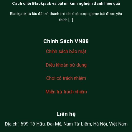
Cách chơi Blackjack và bật mí kinh nghiệm đánh hiệu quả
Blackjack từ lâu đã trở thành trò chơi cá cược game bài được yêu
thích [...]
Chính Sách VN88
Chính sách bảo mật
Điều khoản sử dụng
Chơi có trách nhiệm
Miễn trừ trách nhiệm
Liên hệ
Địa chỉ: 699 Tố Hữu, Đai Mễ, Nam Từ Liêm, Hà Nội, Việt Nam