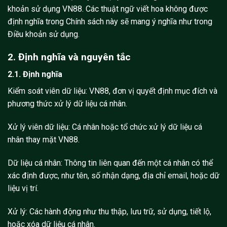
khoản sử dụng VN88. Các thuật ngữ viết hoa không được
định nghĩa trong Chính sách này sẽ mang ý nghĩa như trong
Điều khoản sử dụng.
2. Định nghĩa và nguyên tắc
2.1. Định nghĩa
Kiểm soát viên dữ liệu: VN88, đơn vị quyết định mục đích và
phương thức xử lý dữ liệu cá nhân.
Xử lý viên dữ liệu: Cá nhân hoặc tổ chức xử lý dữ liệu cá
nhân thay mặt VN88.
Dữ liệu cá nhân: Thông tin liên quan đến một cá nhân có thể
xác định được, như tên, số nhận dạng, địa chỉ email, hoặc dữ
liệu vị trí.
Xử lý: Các hành động như thu thập, lưu trữ, sử dụng, tiết lộ,
hoặc xóa dữ liệu cá nhân.