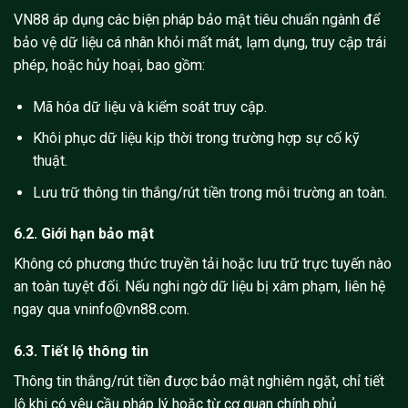
VN88 áp dụng các biện pháp bảo mật tiêu chuẩn ngành để
bảo vệ dữ liệu cá nhân khỏi mất mát, lạm dụng, truy cập trái
phép, hoặc hủy hoại, bao gồm:
Mã hóa dữ liệu và kiểm soát truy cập.
Khôi phục dữ liệu kịp thời trong trường hợp sự cố kỹ
thuật.
Lưu trữ thông tin thắng/rút tiền trong môi trường an toàn.
6.2. Giới hạn bảo mật
Không có phương thức truyền tải hoặc lưu trữ trực tuyến nào
an toàn tuyệt đối. Nếu nghi ngờ dữ liệu bị xâm phạm, liên hệ
ngay qua
vninfo@vn88.com
.
6.3. Tiết lộ thông tin
Thông tin thắng/rút tiền được bảo mật nghiêm ngặt, chỉ tiết
lộ khi có yêu cầu pháp lý hoặc từ cơ quan chính phủ.